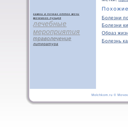
Похожие
камни в почках
отток мочи
Болезни п
мочевого пузыря
лечебные
Болезни к
мероприятия
Образ жиз
траволечение
Болезнь ка
литература
Molchkom.ru © Мочек