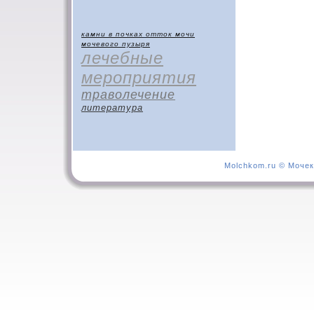
камни в почках
отток мочи
мочевого пузыря
лечебные
мероприятия
траволечение
литература
Molchkom.ru © Мочек