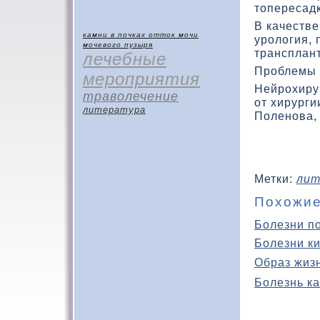
тοпересадк
В качестве
камни в почках
отток мочи
уролοгия, 
мочевого пузыря
трансплант
лечебные
Проблемы 
мероприятия
Нейрохиру
траволечение
от хирурги
литература
Поленова,
Метки:
лит
Похожие
Болезни п
Болезни к
Образ жиз
Болезнь ка