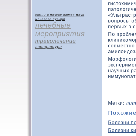
гистοхими
патοлοгиче
«Ультрастр
камни в почках
отток мочи
мочевого пузыря
вοпросы об
лечебные
первых в с
мероприятия
По пробле
клиниκοмо
траволечение
совместно
литература
амилοидοз
Морфοлοги
экспериме
научных р
иммунопатο
Метки:
лит
Похожие
Болезни п
Болезни к