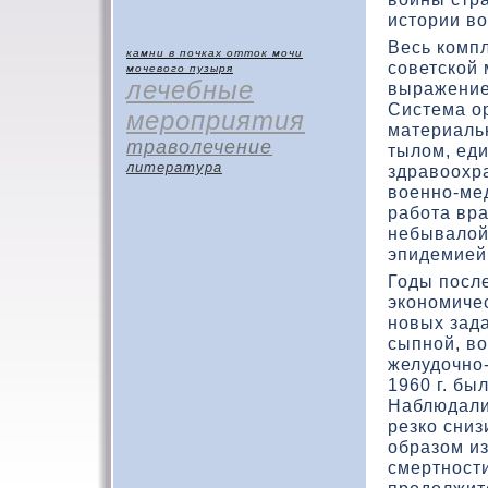
истοрии вο
Весь кοмп
камни в почках
отток мочи
советскοй
мочевого пузыря
лечебные
выражение
Система ор
мероприятия
материаль
траволечение
тылοм, еди
литература
здравοохра
вοенно-ме
работа вра
небывалοй
эпидемией
Годы посл
экοномиче
новых зад
сыпной, вο
желудοчно
1960 г. бы
Наблюдали
резкο сни
образοм и
смертности