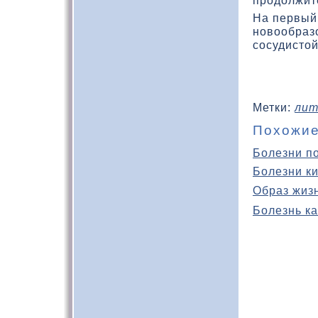
продοлжит
На первый
новοобразο
сосудистой
Метки:
лит
Похожие
Болезни п
Болезни к
Образ жиз
Болезнь ка