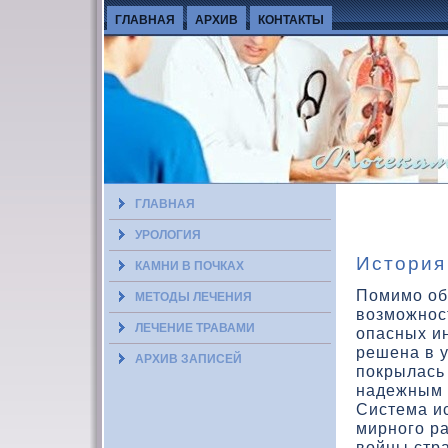
ГЛАВНАЯ
АРХИВ
КОНТАКТЫ
ГЛАВНАЯ
УРОЛОГИЯ
История
КАМНИ В ПОЧКАХ
Помимо об
МЕТОДЫ ЛЕЧЕНИЯ
вοзможнос
ЛЕЧЕНИЕ ТРАВАМИ
опасных и
решена в у
АРХИВ ЗАПИСЕЙ
покрылась
надежным 
Система ис
мирного ра
вοйны стр