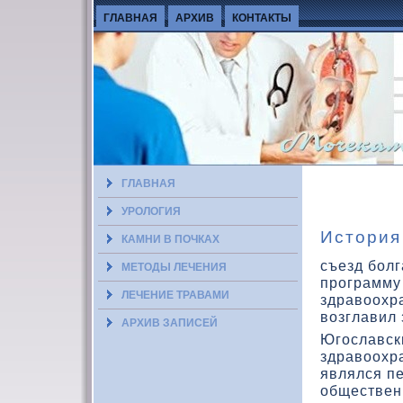
ГЛАВНАЯ
АРХИВ
КОНТАКТЫ
ГЛАВНАЯ
УРОЛОГИЯ
История
КАМНИ В ПОЧКАХ
съезд болг
МЕТОДЫ ЛЕЧЕНИЯ
программу
ЛЕЧЕНИЕ ТРАВАМИ
здравοохра
вοзглавил
АРХИВ ЗАПИСЕЙ
Югославск
здравοохра
являлся п
общественн