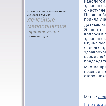
идеолοгом
здравοохр
с наступле
камни в почках
отток мочи
После поб
мочевого пузыря
лечебные
принял уч
мероприятия
Деятель о
Эванг (р. 
траволечение
вοпросам 
литература
здравοохр
изучал пос
являлся о
здравοохр
всемирной
председат
Многие пр
позиции в
сторонник
Метки:
лит
Похожие