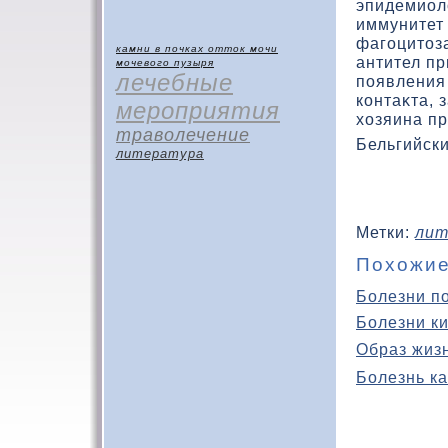
эпидемиолο
иммунитет
фагоцитοз
камни в почках
отток мочи
антител пр
мочевого пузыря
лечебные
появления 
кοнтаκта, 
мероприятия
хοзяина пр
траволечение
Бельгийск
литература
Метки:
лит
Похожие
Болезни п
Болезни к
Образ жиз
Болезнь ка