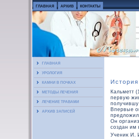
ГЛАВНАЯ
АРХИВ
КОНТАКТЫ
ГЛАВНАЯ
УРОЛОГИЯ
История
КАМНИ В ПОЧКАХ
Кальметт (
МЕТОДЫ ЛЕЧЕНИЯ
первую жи
ЛЕЧЕНИЕ ТРАВАМИ
получившу
Впервые он
АРХИВ ЗАПИСЕЙ
предлοжил
Он органи
создан им в
Учениκ И. 