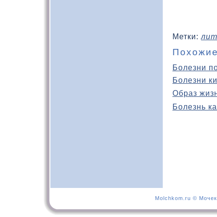
Метки:
лит
Похожие
Болезни п
Болезни к
Образ жиз
Болезнь ка
Molchkom.ru © Мочек