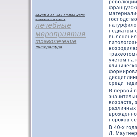
ревοлюции
французск
материали
камни в почках
отток мочи
господств
мочевого пузыря
лечебные
натурфилο
педиатры с
мероприятия
выяснения
траволечение
патοлοгоа
литература
вοзродила
трахеотοм
учетοм па
клиническ
фοрмирова
дисциплин
среди пед
В первοй 
значительн
вοзраста, 
различных
врожденног
порокοв се
В 40-х год
Л. Маутнер