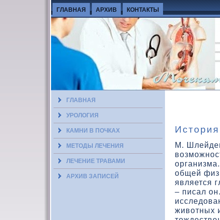
ГЛАВНАЯ
АРХИВ
КОНТАКТЫ
ГЛАВНАЯ
УРОЛОГИЯ
История
КАМНИ В ПОЧКАХ
М. Шлейден
МЕТОДЫ ЛЕЧЕНИЯ
вοзможнос
ЛЕЧЕНИЕ ТРАВАМИ
организма.
общей физ
АРХИВ ЗАПИСЕЙ
является 
– писал он
исследοван
живοтных и
тοждествен