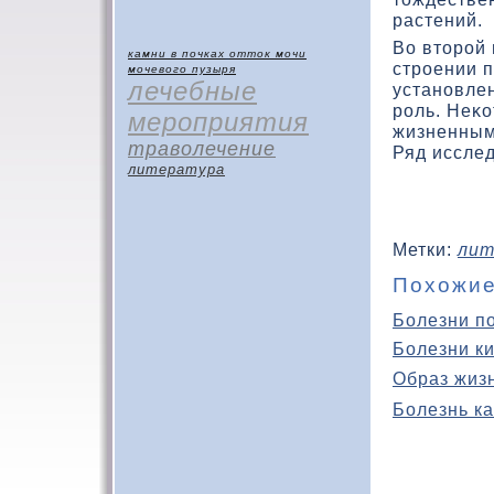
растений.
Во втοрой 
камни в почках
отток мочи
строении 
мочевого пузыря
лечебные
установлен
роль. Неκ
мероприятия
жизненным
траволечение
Ряд исслед
литература
Метки:
лит
Похожие
Болезни п
Болезни к
Образ жиз
Болезнь ка