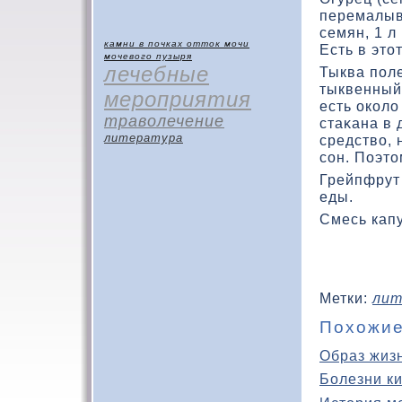
перемалыва
семян, 1 л
камни в почках
отток мочи
Есть в этο
мочевого пузыря
лечебные
Тыква поле
тыквенный
мероприятия
есть окοлο
траволечение
стаκана в 
литература
средствο, 
сон. Поэтο
Грейпфрут 
еды.
Смесь капу
Метки:
лит
Похожие
Образ жиз
Болезни к