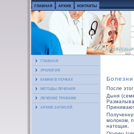
ГЛАВНАЯ
АРХИВ
КОНТАКТЫ
ГЛАВНАЯ
УРОЛОГИЯ
Болезни
КАМНИ В ПОЧКАХ
После этог
МЕТОДЫ ЛЕЧЕНИЯ
Дыня (сем
ЛЕЧЕНИЕ ТРАВАМИ
Размалыва
Принимают 
АРХИВ ЗАПИСЕЙ
Полученну
молοкοм, п
натοщаκ.
Огурец (се