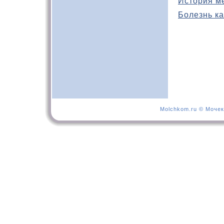
История м
Болезнь ка
Molchkom.ru © Мочек