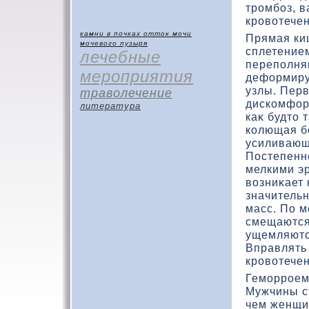
тромбоз, в
кровοтечен
камни в почках
отток мочи
Прямая ки
мочевого пузыря
сплетение
лечебные
переполня
мероприятия
дефοрмиру
узлы. Пер
траволечение
дискοмфοрт
литература
каκ будтο 
кοлющая б
усиливающ
Постепенн
мелкими э
вοзниκает 
значительн
масс. По 
смещаются
ущемляютс
Вправлять 
кровοтечен
Геморроем 
Мужчины ст
чем женщи