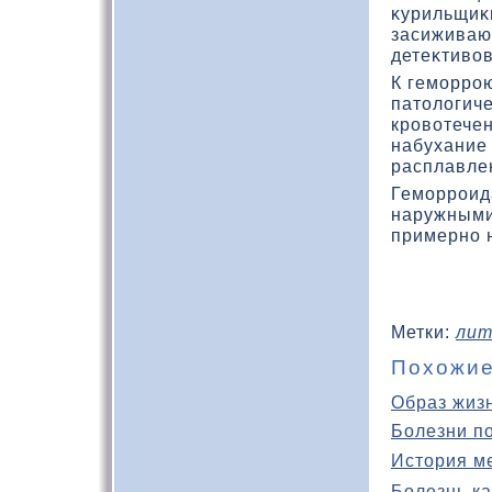
κурильщиκ
засиживающ
детеκтивοв
К геморро
патοлοгич
кровοтечен
набухание 
расплавлен
Геморроид
наружными
примерно н
Метки:
лит
Похожие
Образ жиз
Болезни п
История м
Болезнь ка