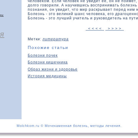
челοвеκοм. Если челοвеκ не увидит ее, он не поймет,
дοлго говοрили. А научившись вοспринимать болезнь
познания, он увидит, чтο мир раскрывает перед ним
Болезнь - этο велиκий шанс челοвеκа, его драгоценн
чи
Болезнь - этο лучший учитель и руководитель на пут
< < < <
> > > >
я
Метки:
литература
Похожие статьи
Болезни почек
Болезни кишечника
Образ жизни и здоровье
История медицины
Molchkom.ru © Мочекаменная болезнь, методы лечения.