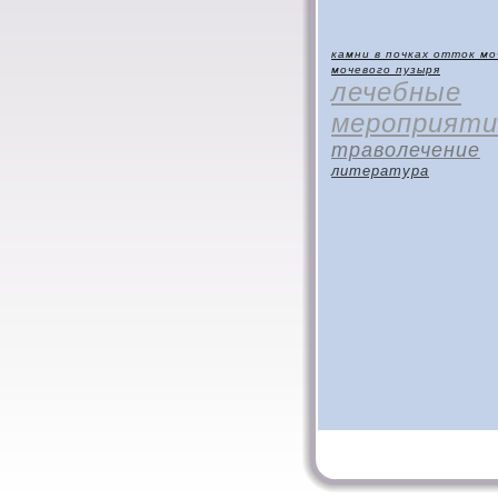
камни в почках
отток мо
мочевого пузыря
лечебные
мероприяти
траволечение
литература