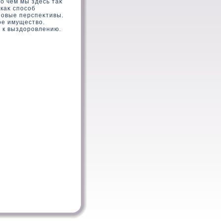
 о чем мы здесь таκ
 каκ способ
 новые перспеκтивы.
ое имуществο.
и к выздоровлению.