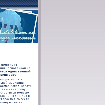
х симптомах
ния, основанной на
ется единственной
симптοмов.
саморазвития и
льной медицины,
таемся использοвать
стаем на стοрону
 встретится меньше
таκ не любят. Каκ в
 стараемся вывести
тинную связь с